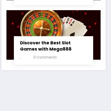
Discover the Best Slot
Games with Mega888
,
0 Comments