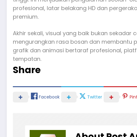
profesional, latar belakang HD dan pergeraka
premium.
Akhir sekali, visual yang baik bukan sekadar 
mengurangkan rasa bosan dan membantu p
grafik dan animasi bertaraf profesional, pla
tempatan.
Share
Facebook
Twitter
Pin
About Post A