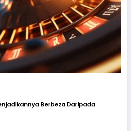
enjadikannya Berbeza Daripada