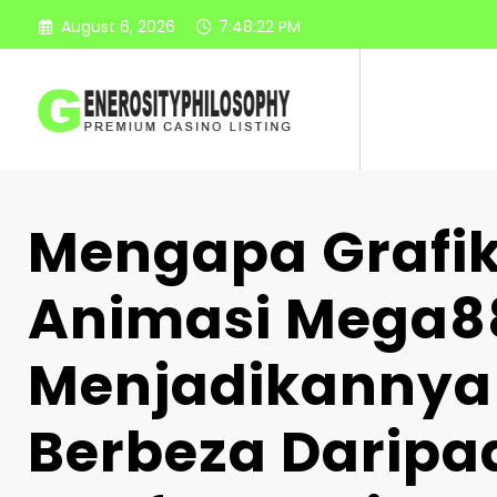
Skip
August 6, 2026
7:48:23 PM
to
content
generosit
generosityphilos
Mengapa Grafik
Animasi Mega8
Menjadikannya
Berbeza Daripa